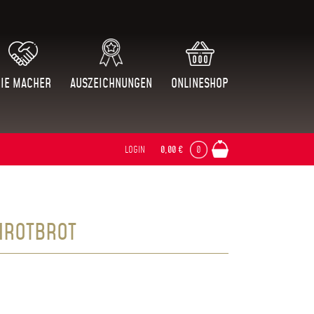
DIE MACHER
AUSZEICHNUNGEN
ONLINESHOP
LOGIN
0,00
€
0
HROTBROT