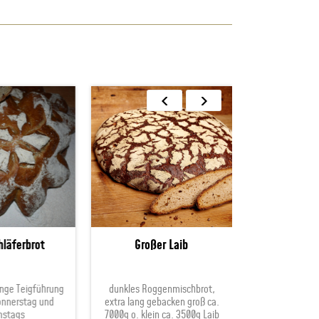
äferbrot
Großer Laib
Sojasta
e Teigführung
dunkles Roggenmischbrot,
Nur echt mit So
nerstag und
extra lang gebacken groß ca.
jeden Samstag Be
tags
7000g o. klein ca. 3500g Laib
fürs Stadtgebi