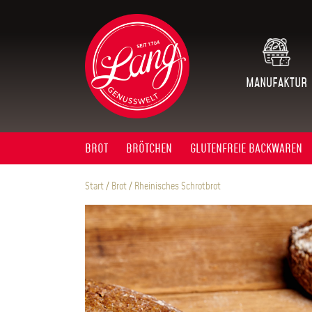
Skip
to
content
MANUFAKTUR
BROT
BRÖTCHEN
GLUTENFREIE BACKWAREN
Start
/
Brot
/ Rheinisches Schrotbrot