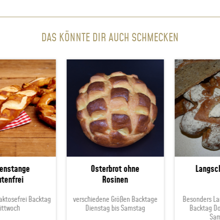
DAS KÖNNTE DIR AUCH SCHMECKEN
nstange
Osterbrot ohne
Langschl
enfrei
Rosinen
ktosefrei Backtag
verschiedene Größen Backtage
Besonders Lang
twoch
Dienstag bis Samstag
Backtag Don
Sams