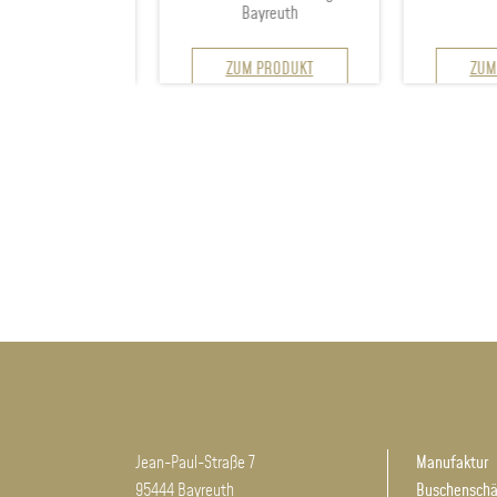
iet Bayreuth
Bayreuth
 PRODUKT
ZUM PRODUKT
ZUM 
Jean-Paul-Straße 7
Manufaktur
95444 Bayreuth
Buschensch