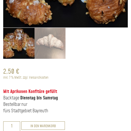
2,50
€
inkl. 7 % MwSt.
zzgl.
Versandkosten
Mit Aprikosen Konfitüre gefüllt
Backtage
Dienstag bis Samstag
Bestellbar nur
fürs Stadtgebiet Bayreuth
Nußplunder
IN DEN WARENKORB
Menge