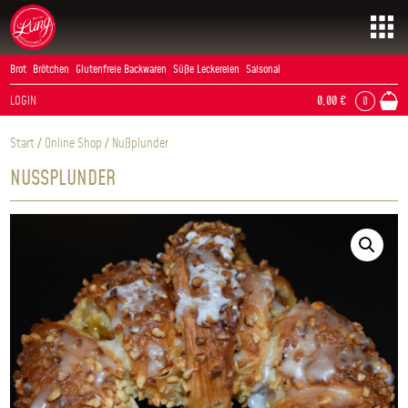
Skip
to
content
Brot
Brötchen
Glutenfreie Backwaren
Süße Leckereien
Saisonal
LOGIN
0,00
€
0
Start
/
Online Shop
/ Nußplunder
NUSSPLUNDER