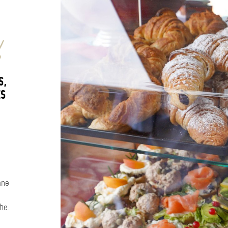
g
,
ES
ane
he.