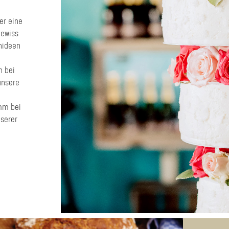
er eine
gewiss
enideen
n bei
unsere
omm bei
serer