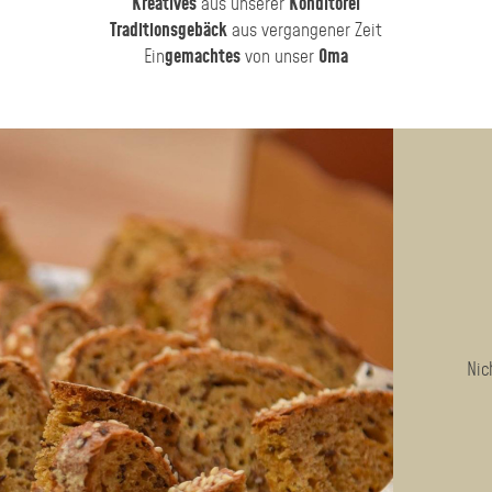
Kreatives
aus unserer
Konditorei
Traditionsgebäck
aus vergangener Zeit
Ein
gemachtes
von unser
Oma
Nic