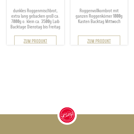
dunkles Roggenmischbrot,
Roggenvollkornbrot mit
extra lang gebacken groß ca.
ganzen Roggenkörner 1000g
7000g o. klein ca. 3500g Laib
Kasten Backtag Mittwoch
Backtage Dienstag bis Freitag
Dieses
ZUM PRODUKT
ZUM PRODUKT
Produkt
weist
mehrere
Varianten
auf.
Die
Optionen
können
auf
der
Produktseite
gewählt
werden