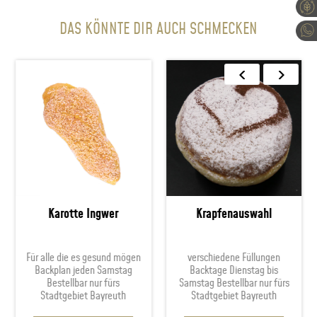
DAS KÖNNTE DIR AUCH SCHMECKEN
Karotte Ingwer
Krapfenauswahl
Für alle die es gesund mögen
verschiedene Füllungen
Backplan jeden Samstag
Backtage Dienstag bis
Bestellbar nur fürs
Samstag Bestellbar nur fürs
Stadtgebiet Bayreuth
Stadtgebiet Bayreuth