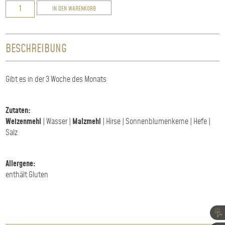
Hirsebrötchen
IN DEN WARENKORB
Menge
BESCHREIBUNG
Gibt es in der 3 Woche des Monats
Zutaten:
Weizenmehl
| Wasser |
Malzmehl
| Hirse | Sonnenblumenkerne | Hefe |
Salz
Allergene:
enthält Gluten