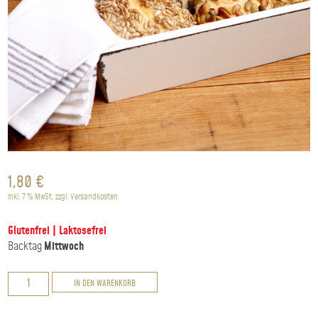
1,80
€
inkl. 7 % MwSt.
zzgl.
Versandkosten
Glutenfrei | Laktosefrei
Backtag
Mittwoch
Brötchen
IN DEN WARENKORB
ohne
Saaten