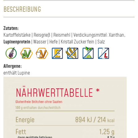
Glutenfrei
BESCHREIBUNG
Menge
Zutaten:
Kartoffelstärke | Reisgrieß | Reismehl | Verdickungsmittel: Xanthan,
Lupinenprotein
| Wasser | Hefe | Kristall Zucker fein | Salz
Allergene:
enthält Lupine