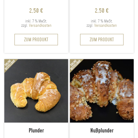
2,50
€
2,50
€
inkl. 7 % MwSt.
inkl. 7 % MwSt.
zzgl.
Versandkosten
zzgl.
Versandkosten
ZUM PRODUKT
ZUM PRODUKT
Plunder
Nußplunder