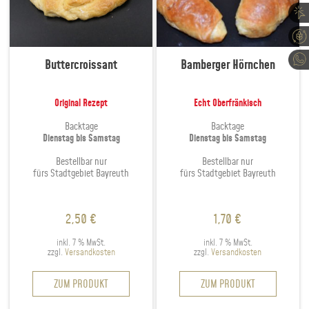
Buttercroissant
Bamberger Hörnchen
Original Rezept
Echt Oberfränkisch
Backtage
Backtage
Dienstag bis Samstag
Dienstag bis Samstag
Bestellbar nur
Bestellbar nur
fürs Stadtgebiet Bayreuth
fürs Stadtgebiet Bayreuth
2,50
€
1,70
€
inkl. 7 % MwSt.
inkl. 7 % MwSt.
zzgl.
Versandkosten
zzgl.
Versandkosten
ZUM PRODUKT
ZUM PRODUKT