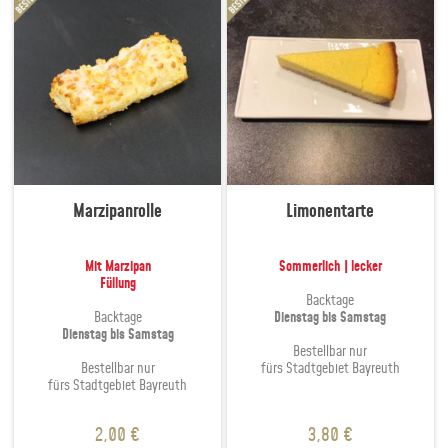
auf.
auf.
Die
Die
Optionen
Optione
können
können
auf
auf
der
der
Produktseite
Produkt
gewählt
gewählt
werden
werden
Marzipanrolle
Limonentarte
Mit Marzipan
Sommerlich | lecker
Füllung
Backtage
Backtage
Dienstag bis Samstag
Dienstag bis Samstag
Bestellbar nur
Bestellbar nur
fürs Stadtgebiet Bayreuth
fürs Stadtgebiet Bayreuth
2,00
€
3,80
€