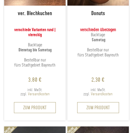
ver. Blechkuchen
Donuts
verschiede Varianten rund |
verschieden überzogen
viereckig
Backtage
Samstag
Backtage
Dienstag bis Samstag
Bestellbar nur
fürs Stadtgebiet Bayreuth
Bestellbar nur
fürs Stadtgebiet Bayreuth
3,80
€
2,30
€
inkl. MwSt.
inkl. MwSt.
zzgl.
Versandkosten
zzgl.
Versandkosten
Dieses
Dieses
ZUM PRODUKT
ZUM PRODUKT
Produkt
Produkt
weist
weist
mehrere
mehrer
Varianten
Variant