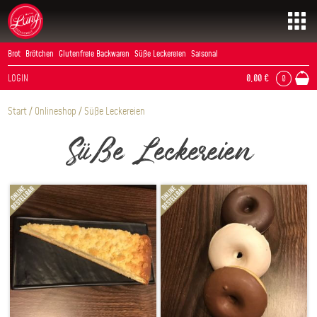
Skip
to
content
Brot
Brötchen
Glutenfreie Backwaren
Süße Leckereien
Saisonal
LOGIN
0,00
€
0
Start
/
Onlineshop
/ Süße Leckereien
Süße Leckereien