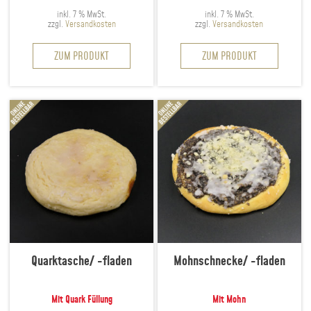
inkl. 7 % MwSt.
inkl. 7 % MwSt.
zzgl.
Versandkosten
zzgl.
Versandkosten
ZUM PRODUKT
ZUM PRODUKT
Quarktasche/ -fladen
Mohnschnecke/ -fladen
Mit Quark Füllung
Mit Mohn