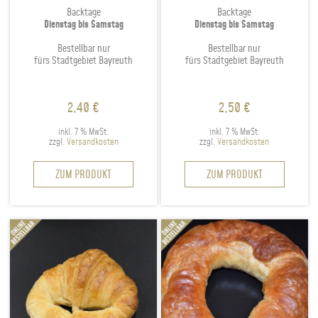
Backtage
Backtage
Dienstag bis Samstag
Dienstag bis Samstag
Bestellbar nur
Bestellbar nur
fürs Stadtgebiet Bayreuth
fürs Stadtgebiet Bayreuth
2,40
€
2,50
€
inkl. 7 % MwSt.
inkl. 7 % MwSt.
zzgl.
Versandkosten
zzgl.
Versandkosten
ZUM PRODUKT
ZUM PRODUKT