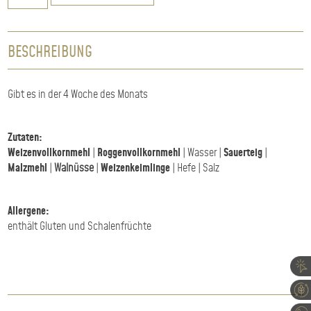
Walnuss
Menge
BESCHREIBUNG
Gibt es in der 4 Woche des Monats
Zutaten:
Weizenvollkornmehl
|
Roggenvollkornmehl
| Wasser |
Sauerteig
|
Malzmehl
|
Walnüsse
|
Weizenkeimlinge
| Hefe | Salz
Allergene:
enthält Gluten und Schalenfrüchte