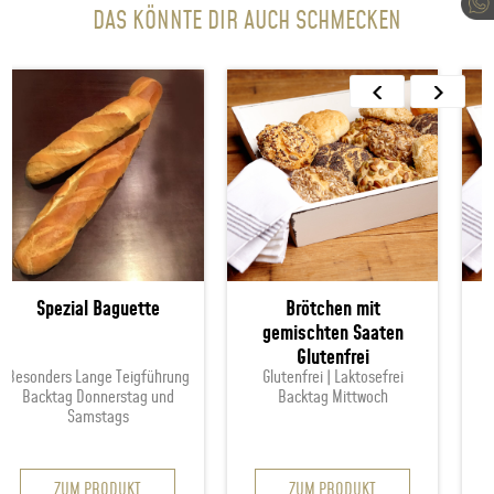
DAS KÖNNTE DIR AUCH SCHMECKEN
ezial Baguette
Brötchen mit
Sonnenb
gemischten Saaten
Glu
Glutenfrei
rs Lange Teigführung
Glutenfrei | Laktosefrei
Glutenfre
ag Donnerstag und
Backtag Mittwoch
Backt
Samstags
ZUM PRODUKT
ZUM PRODUKT
ZUM