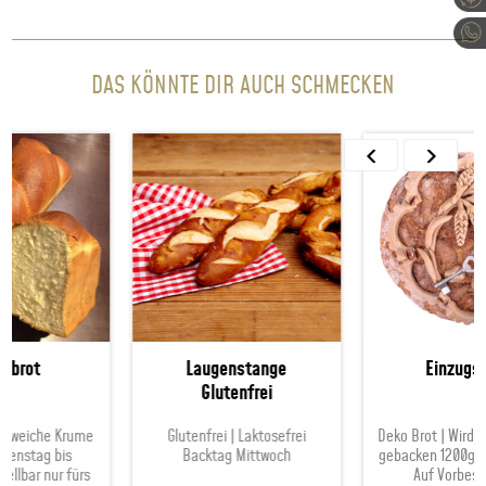
DAS KÖNNTE DIR AUCH SCHMECKEN
Laugenstange
Einzugsbrot
Glutenfrei
e Krume
Glutenfrei | Laktosefrei
Deko Brot | Wird extra für d
bis
Backtag Mittwoch
gebacken 1200g Laib Back
r fürs
Auf Vorbestellung