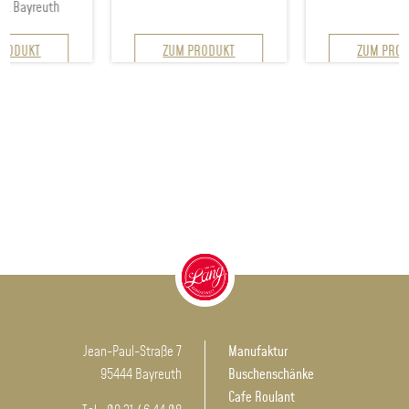
uth
ZUM PRODUKT
ZUM PRODUKT
Jean-Paul-Straße 7
Manufaktur
95444 Bayreuth
Buschenschänke
Cafe Roulant